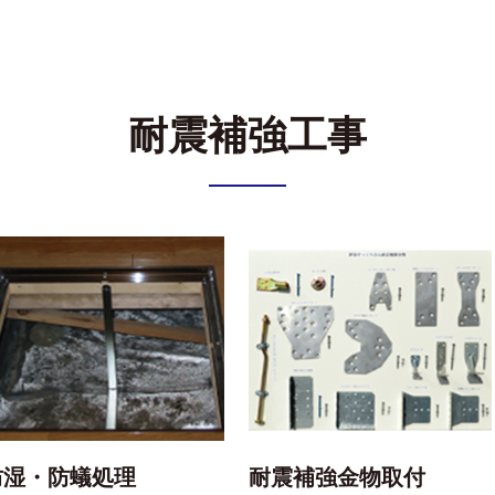
耐震補強工事
防湿・防蟻処理
耐震補強金物取付