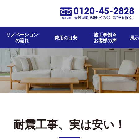
リノベーション
施工事例＆
費用の目安
展示
の流れ
お客様の声
耐震工事、実は安い！