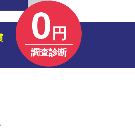
0
円
震
調査診断
う