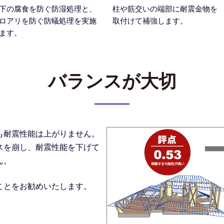
下の腐食を防ぐ防湿処理と、
柱や筋交いの端部に耐震金物を
ロアリを防ぐ防蟻処理を実施
取付けて補強します。
ます。
バランスが大切
も耐震性能は上がりません。
スを崩し、耐震性能を下げて
ん。
ことをお勧めいたします。