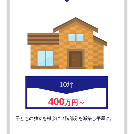
10坪
400
万円～
子どもの独立を機会に２階部分を減築し平屋に。