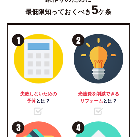
5
最低限知っておくべき
ケ条
1
2
失敗しないための
光熱費を削減できる
予算
とは？
リフォーム
とは？
3
4