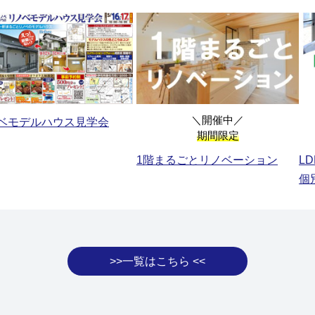
＼開催中／
ベモデルハウス見学会
期間限定
1階まるごとリノベーション
L
個
>>一覧はこちら <<