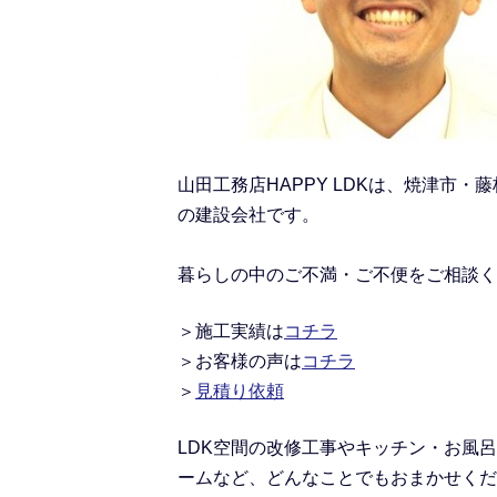
山田工務店HAPPY LDKは、焼津
の建設会社です。
暮らしの中のご不満・ご不便をご相談く
＞施工実績
は
コチラ
＞
お客様の声は
コチラ
＞
見積り依頼
LDK空間の改修工事
や
キッチン・お風呂
ームなど、どんなことでもおまかせくだ