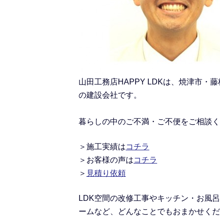
山田工務店HAPPY LDKは、焼津
の建設会社です。
暮らしの中のご不満・ご不便をご相談く
＞施工実績
は
コチラ
＞
お客様の声は
コチラ
＞
見積り依頼
LDK空間の改修工事
や
キッチン・お風呂
ームなど、どんなことでもおまかせくだ