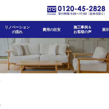
リノベーション
施工事例＆
費用の目安
展示
の流れ
お客様の声
れ
れ