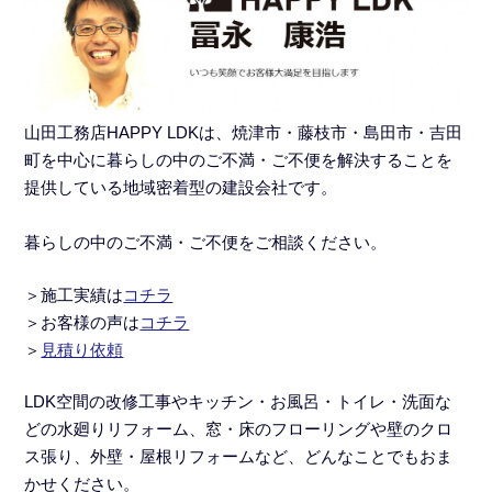
山田工務店HAPPY LDKは、焼津市・藤枝市・島田市・吉田
町を中心に暮らしの中のご不満・ご不便を解決することを
提供している地域密着型の建設会社です。
暮らしの中のご不満・ご不便をご相談ください。
＞施工実績
は
コチラ
＞
お客様の声は
コチラ
＞
見積り依頼
LDK空間の改修工事
や
キッチン・お風呂・トイレ・洗面な
どの水廻りリフォーム
、窓・床のフローリングや壁のクロ
ス張り、外壁・屋根リフォームなど、どんなことでもおま
かせください。