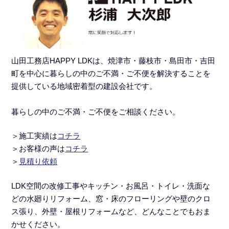
山田工務店HAPPY LDKは、焼津市・藤枝市・島田市・吉田
町を中心に暮らしの中のご不満・ご不便を解決することを
提供している地域密着型の建設会社です。
暮らしの中のご不満・ご不便をご相談ください。
＞施工実績
は
コチラ
＞
お客様の声は
コチラ
＞
見積り依頼
LDK空間の改修工事
や
キッチン・お風呂・トイレ・洗面な
どの水廻りリフォーム
、窓・床のフローリングや壁のクロ
ス張り、外壁・屋根リフォームなど、どんなことでもおま
かせください。