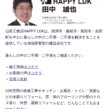
山田工務店HAPPY LDKは、焼津市・藤枝市・島田市・吉田
町を中心に暮らしの中のご不満・ご不便を解決することを
提供している地域密着型の建設会社です。
暮らしの中のご不満・ご不便をご相談ください。
＞施工実績
は
コチラ
＞
お客様の声は
コチラ
＞
見積り依頼
LDK空間の改修工事
や
キッチン・お風呂・トイレ・洗面な
どの水廻りリフォーム
、窓・床のフローリングや壁のクロ
ス張り、外壁・屋根リフォームなど、どんなことでもおま
かせください。