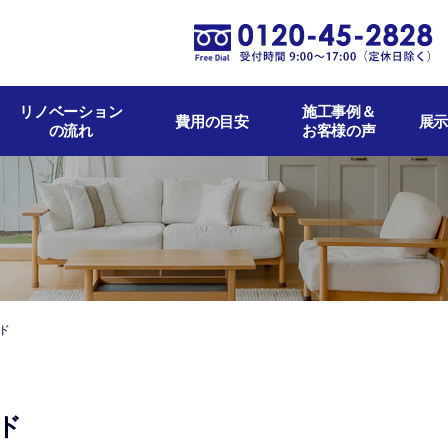
リノベーション
施工事例＆
費用の目安
展示
の流れ
お客様の声
ド
ド