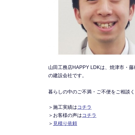
山田工務店HAPPY LDKは、焼津
の建設会社です。
暮らしの中のご不満・ご不便をご相談く
＞施工実績
は
コチラ
＞
お客様の声は
コチラ
＞
見積り依頼