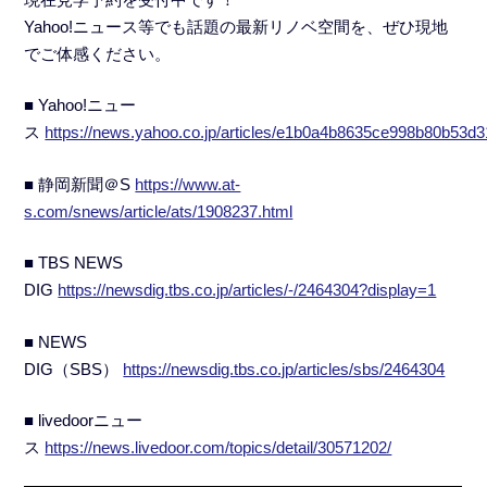
Yahoo!ニュース等でも話題の最新リノベ空間を、ぜひ現地
でご体感ください。
■ Yahoo!ニュー
ス
https://news.yahoo.co.jp/articles/e1b0a4b8635ce998b80b53d
■ 静岡新聞＠S
https://www.at-
s.com/snews/article/ats/1908237.html
■ TBS NEWS
DIG
https://newsdig.tbs.co.jp/articles/-/2464304?display=1
■ NEWS
DIG（SBS）
https://newsdig.tbs.co.jp/articles/sbs/2464304
■ livedoorニュー
ス
https://news.livedoor.com/topics/detail/30571202/