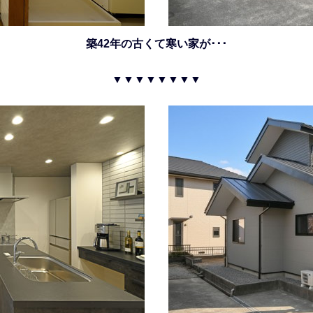
築42年の古くて寒い家が･･･
▼
▼
▼
▼
▼
▼
▼
▼