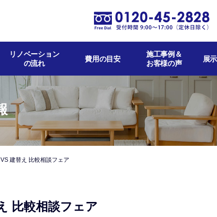
リノベーション
施工事例＆
費用の目安
展示
の流れ
お客様の声
報
VS 建替え 比較相談フェア
替え 比較相談フェア