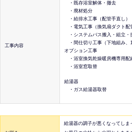
・既存浴室解体・撤去
・廃材処分
・給排水工事（配管手直し）
・電気工事（換気扇ダクト配
・システムバス搬入・組立・
・間仕切り工事（下地組み、1
工事内容
オプション工事
・浴室換気乾燥暖房機専用配線
・浴室窓取替
給湯器
・ガス給湯器取替
給湯器の調子が悪くなってしま