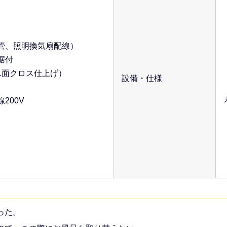
管、照明換気扇配線）
据付
面クロス仕上げ）
設備・仕様
200V
った。