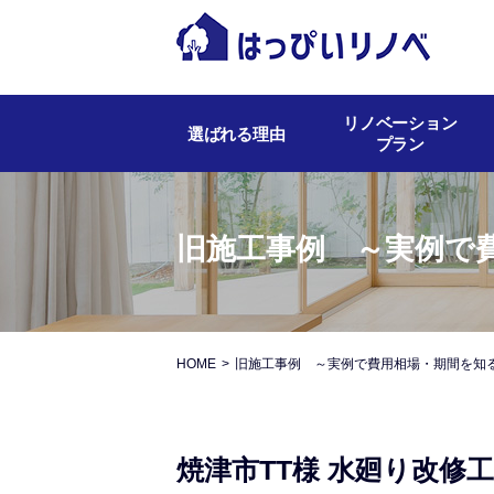
リノベーション
選ばれる理由
プラン
旧施工事例 ～実例で
HOME
旧施工事例 ～実例で費用相場・期間を知
焼津市TT様 水廻り改修