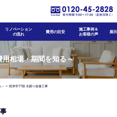
リノベーション
施工事例＆
費用の目安
展示
の流れ
お客様の声
費用相場・期間を知る～
る～
焼津市TT様 水廻り改修工事
工事