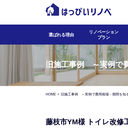
リノベーション
選ばれる理由
プラン
旧施工事例 ～実例で
HOME
旧施工事例 ～実例で費用相場・期間を知
藤枝市YM様 トイレ改修