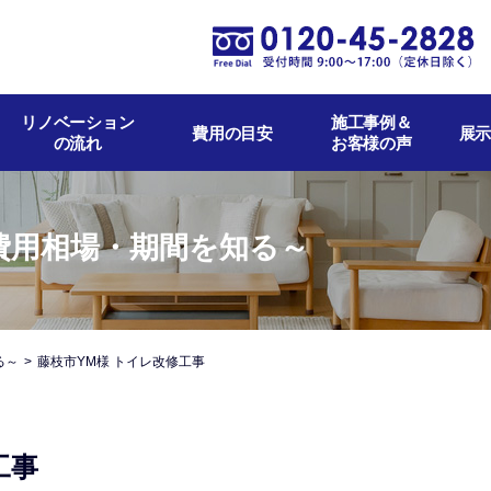
リノベーション
施工事例＆
費用の目安
展示
の流れ
お客様の声
費用相場・期間を知る～
る～
藤枝市YM様 トイレ改修工事
工事