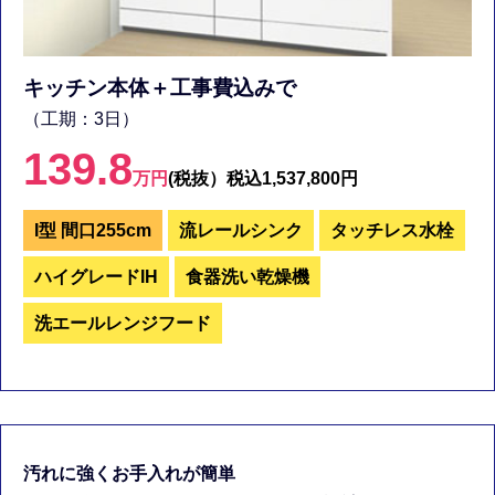
キッチン本体＋工事費込みで
（工期：3日）
139.8
万円
(税抜）
税込1,537,800円
I型 間口255cm
流レールシンク
タッチレス水栓
ハイグレードIH
食器洗い乾燥機
洗エールレンジフード
汚れに強くお手入れが簡単