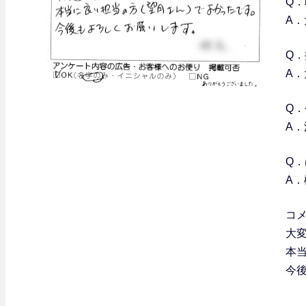
Q
A
Q
A
Q
A．
Q
A
コ
大
本
今