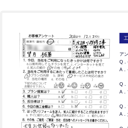
ア
Q
A．
Q．
A
Q
A