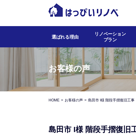
リノベーション
選ばれる理由
プラン
お客様の声
HOME
お客様の声
島田市 I様 階段手摺復旧工事
島田市 I様 階段手摺復旧