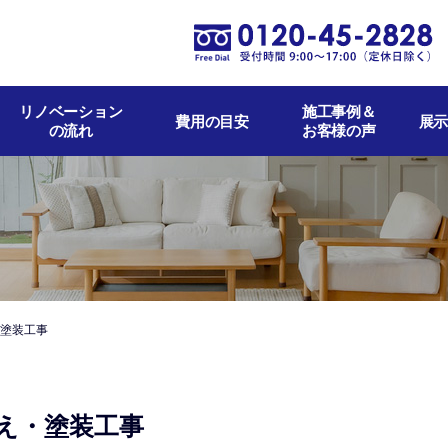
リノベーション
施工事例＆
費用の目安
展示
の流れ
お客様の声
・塗装工事
替え・塗装工事