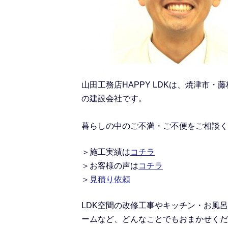
山田工務店HAPPY LDKは、焼津
の建設会社です。
暮らしの中のご不満・ご不便をご相談く
＞施工実績
は
コチラ
＞
お客様の声は
コチラ
＞
見積り依頼
LDK空間の改修工事
や
キッチン・お風呂
ームなど、どんなことでもおまかせくだ