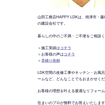
山田工務店HAPPY LDKは、焼津
の建設会社です。
暮らしの中のご不満・ご不便をご相談く
＞施工実績
は
コチラ
＞
お客様の声は
コチラ
＞
見積り依頼
LDK空間の改修工事
や
キッチン・お風呂
ームなど、どんなことでもおまかせくだ
お客様の理想を叶える最適なリフォーム
住まいのプロが無料でお答えいたします