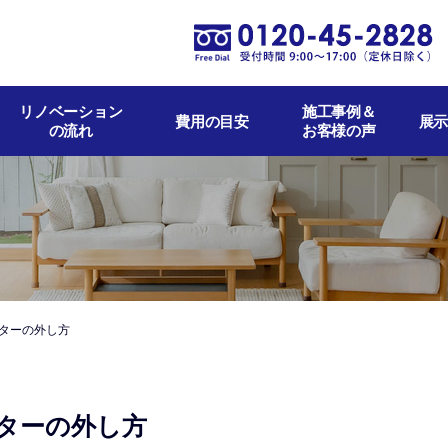
リノベーション
施工事例＆
費用の目安
展示
の流れ
お客様の声
ターの外し方
ターの外し方