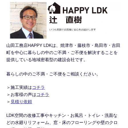
山田工務店HAPPY LDKは、焼津市・藤枝市・島田市・吉田
町を中心に暮らしの中のご不満・ご不便を解決することを
提供している地域密着型の建設会社です。
暮らしの中のご不満・ご不便をご相談ください。
＞施工実績
は
コチラ
＞
お客様の声は
コチラ
＞
見積り依頼
LDK空間の改修工事
や
キッチン・お風呂・トイレ・洗面な
どの水廻りリフォーム
、窓・床のフローリングや壁のクロ