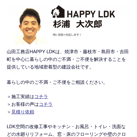
山田工務店HAPPY LDKは、焼津市・藤枝市・島田市・吉田
町を中心に暮らしの中のご不満・ご不便を解決することを
提供している地域密着型の建設会社です。
暮らしの中のご不満・ご不便をご相談ください。
＞施工実績
は
コチラ
＞
お客様の声は
コチラ
＞
見積り依頼
LDK空間の改修工事
や
キッチン・お風呂・トイレ・洗面な
どの水廻りリフォーム
、窓・床のフローリングや壁のクロ