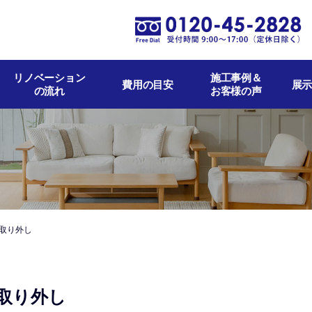
リノベーション
施工事例＆
費用の目安
展示
の流れ
お客様の声
取り外し
取り外し