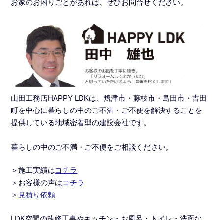
お家のお困りごとがあれば、ぜひお問合せください。
山田工務店HAPPY LDKは、焼津市・藤枝市・島田市・吉田
町を中心に暮らしの中のご不満・ご不便を解決することを
提供している地域密着型の建設会社です。
暮らしの中のご不満・ご不便をご相談ください。
＞施工実績
は
コチラ
＞
お客様の声は
コチラ
＞
見積り依頼
LDK空間の改修工事
や
キッチン・お風呂・トイレ・洗面な