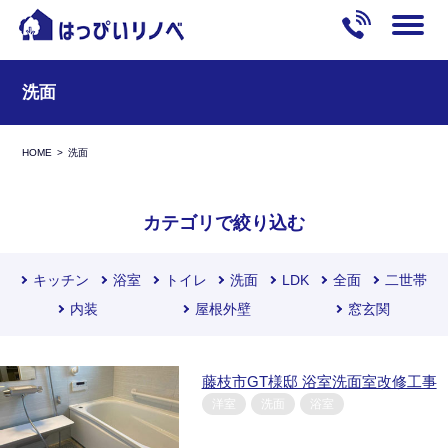
洗面
HOME
洗面
カテゴリで絞り込む
キッチン
浴室
トイレ
洗面
LDK
全面
二世帯
内装
屋根外壁
窓玄関
藤枝市GT様邸 浴室洗面室改修工事
洋室
洗面
浴室