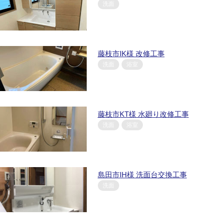
洗面
藤枝市IK様 改修工事
洗面
浴室
藤枝市KT様 水廻り改修工事
洗面
浴室
島田市IH様 洗面台交換工事
洗面