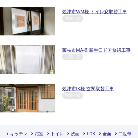
焼津市WM様 トイレ窓取替工事
玄関・窓
藤枝市MA様 勝手口ドア修繕工事
玄関・窓
焼津市IK様 玄関取替工事
玄関・窓
キッチン
浴室
トイレ
洗面
LDK
全面
二世帯