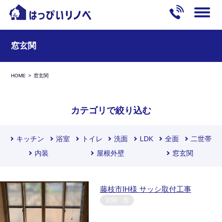
窓玄関
HOME
窓玄関
カテゴリで絞り込む
キッチン
浴室
トイレ
洗面
LDK
全面
二世帯
内装
屋根外壁
窓玄関
藤枝市IH様 サッシ取付工事
玄関・窓